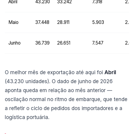
Abril
43.230
33.242
7.318
2.2
Maio
37.448
28.911
5.903
2.2
Junho
36.739
26.651
7.547
2.0
O melhor mês de exportação até aqui foi
Abril
(43.230 unidades). O dado de junho de 2026
aponta queda em relação ao mês anterior —
oscilação normal no ritmo de embarque, que tende
a refletir o ciclo de pedidos dos importadores e a
logística portuária.