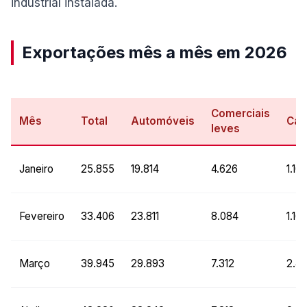
industrial instalada.
Exportações mês a mês em 2026
Comerciais
Mês
Total
Automóveis
Cam
leves
Janeiro
25.855
19.814
4.626
1.10
Fevereiro
33.406
23.811
8.084
1.16
Março
39.945
29.893
7.312
2.44