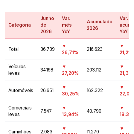
Junho
Var.
Var.
Acumulado
Categoria
de
mês
acum.
2026
2026
YoY
YoY
▼
▼
Total
36.739
216.623
26,71%
21,21
Veículos
▼
▼
34.198
203.112
leves
27,20%
21,34
▼
▼
Automóveis
26.651
162.322
30,25%
22,0
Comerciais
▼
▼
7.547
40.790
leves
13,94%
18,38
▼
▼
Caminhões
2.083
11.270