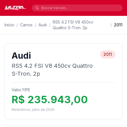
RS5 4.2 FSI V8 450cv
Início
/
Carros
/
Audi
/
/
2011
Quattro S-Tron. 2p
Audi
2011
RS5 4.2 FSI V8 450cv Quattro
S-Tron. 2p
Valor FIPE
R$ 235.943,00
Referência: julho de 2026