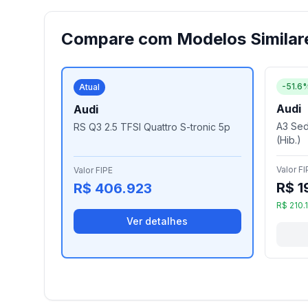
Compare com Modelos Similar
-51.6
Atual
Audi
Audi
A3 Sed.
RS Q3 2.5 TFSI Quattro S-tronic 5p
(Hib.)
Valor FI
Valor FIPE
R$ 1
R$ 406.923
R$ 210.
Ver detalhes