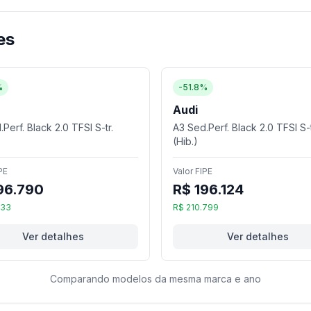
es
%
-51.8%
Audi
Perf. Black 2.0 TFSI S-tr.
A3 Sed.Perf. Black 2.0 TFSI S-t
(Hib.)
PE
Valor FIPE
96.790
R$ 196.124
133
R$ 210.799
Ver detalhes
Ver detalhes
Comparando modelos da mesma marca e ano