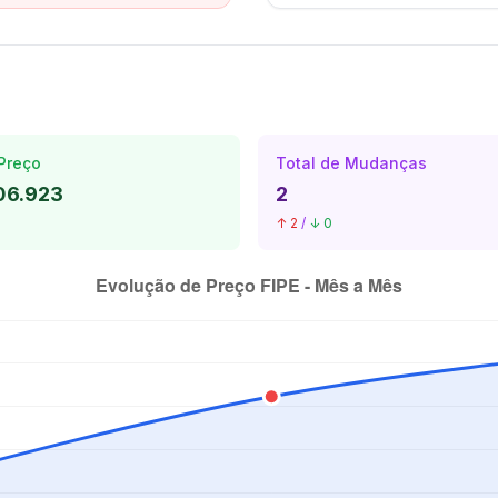
Preço
Total de Mudanças
06.923
2
↑ 2
/
↓ 0