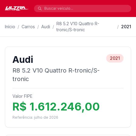
R8 5.2 V10 Quattro R-
Início
/
Carros
/
Audi
/
/
2021
tronic/S-tronic
Audi
2021
R8 5.2 V10 Quattro R-tronic/S-
tronic
Valor FIPE
R$ 1.612.246,00
Referência: julho de 2026