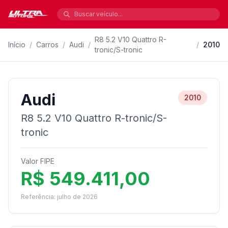
R8 5.2 V10 Quattro R-
Início
/
Carros
/
Audi
/
/
2010
tronic/S-tronic
Audi
2010
R8 5.2 V10 Quattro R-tronic/S-
tronic
Valor FIPE
R$ 549.411,00
Referência: julho de 2026