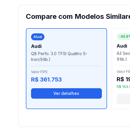
Compare com Modelos Similar
-45.6
Atual
Audi
Audi
A3 Sed.
Q8 Perfo. 3.0 TFSI Quattro S-
(Hib.)
tron/(Híb.)
Valor FI
Valor FIPE
R$ 1
R$ 361.753
R$ 164
Ver detalhes