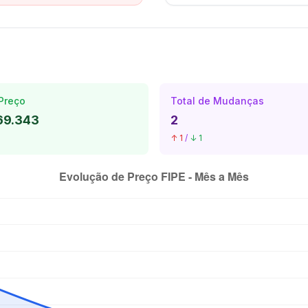
Preço
Total de Mudanças
69.343
2
↑ 1
/
↓ 1