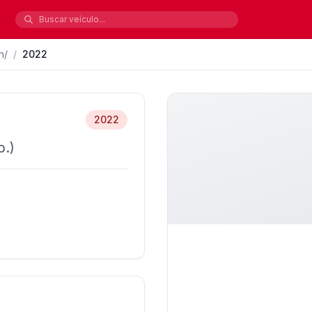
n/
/
2022
2022
b.)