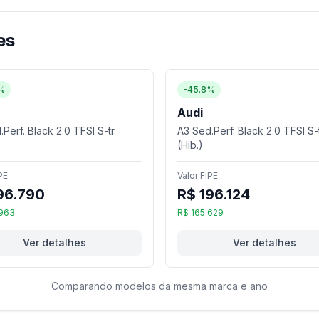
es
%
-45.8%
Audi
Perf. Black 2.0 TFSI S-tr.
A3 Sed.Perf. Black 2.0 TFSI S-t
(Hib.)
PE
Valor FIPE
96.790
R$ 196.124
.963
R$ 165.629
Ver detalhes
Ver detalhes
Comparando modelos da mesma marca e ano