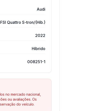
Audi
FSI Quattro S-tron/(Híb.)
2022
Híbrido
008251-1
los no mercado nacional,
ões ou avaliações. Os
servação do veículo.