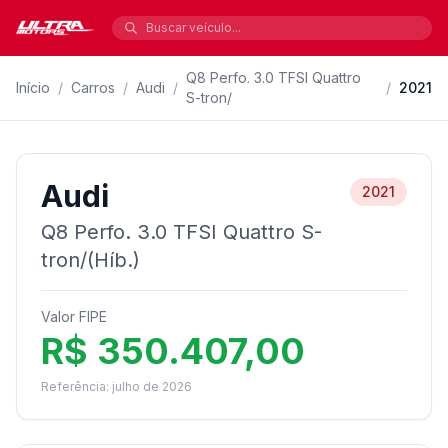
Q8 Perfo. 3.0 TFSI Quattro
Início
/
Carros
/
Audi
/
/
2021
S-tron/
Audi
2021
Q8 Perfo. 3.0 TFSI Quattro S-
tron/(Híb.)
Valor FIPE
R$ 350.407,00
Referência: julho de 2026