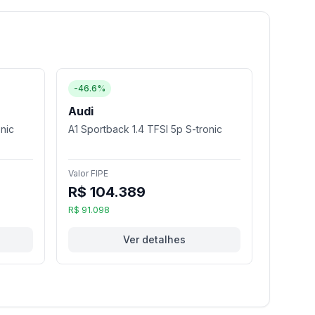
-46.6%
Audi
onic
A1 Sportback 1.4 TFSI 5p S-tronic
Valor FIPE
R$ 104.389
R$ 91.098
Ver detalhes