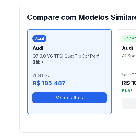
Compare com Modelos Similar
-47.8
Atual
Audi
Audi
A1 Spor
Q7 3.0 V6 TFSI Quat.Tip.5p/ Perf.
(Híb.)
Valor FI
Valor FIPE
R$ 1
R$ 195.487
R$ 93.4
Ver detalhes