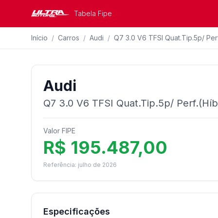
Tabela Fipe
Início
/
Carros
/
Audi
/
Q7 3.0 V6 TFSI Quat.Tip.5p/ Perf
Audi
Q7 3.0 V6 TFSI Quat.Tip.5p/ Perf.(Híb
Valor FIPE
R$ 195.487,00
Referência: julho de 2026
Especificações