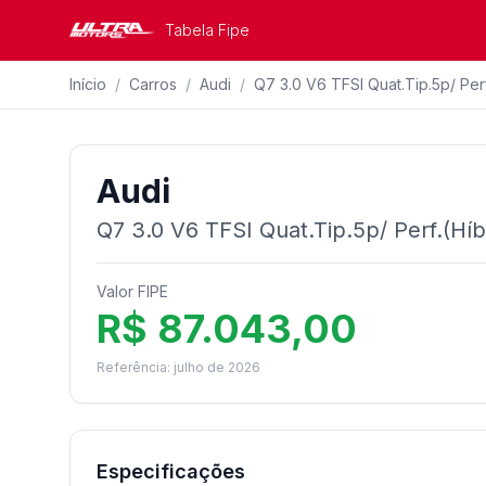
Tabela Fipe
Início
/
Carros
/
Audi
/
Q7 3.0 V6 TFSI Quat.Tip.5p/ Perf
Audi
Q7 3.0 V6 TFSI Quat.Tip.5p/ Perf.(Híb
Valor FIPE
R$ 87.043,00
Referência: julho de 2026
Especificações