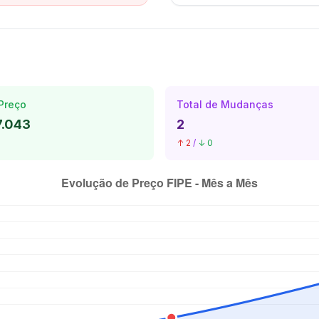
Preço
Total de Mudanças
7.043
2
↑ 2
/
↓ 0