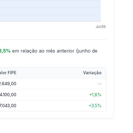
 3,5%
em relação ao mês anterior (junho de
lor FIPE
Variação
2.649,00
—
4.100,00
+1,8%
7.043,00
+3,5%