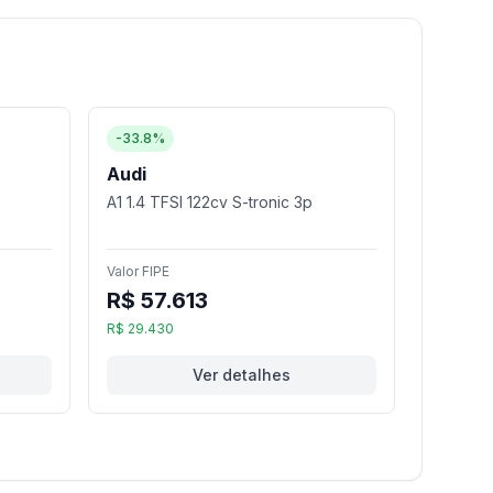
-33.8%
Audi
A1 1.4 TFSI 122cv S-tronic 3p
Valor FIPE
R$ 57.613
R$ 29.430
Ver detalhes