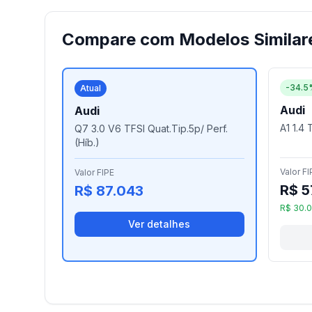
Compare com Modelos Similar
-34.5
Atual
Audi
Audi
A1 1.4 
Q7 3.0 V6 TFSI Quat.Tip.5p/ Perf.
(Híb.)
Valor FI
Valor FIPE
R$ 5
R$ 87.043
R$ 30.
Ver detalhes