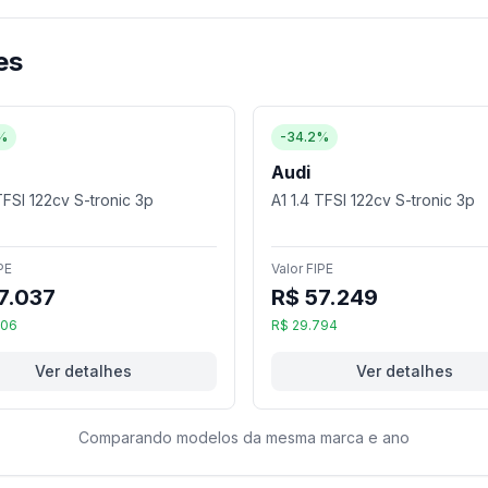
es
%
-34.2%
Audi
TFSI 122cv S-tronic 3p
A1 1.4 TFSI 122cv S-tronic 3p
PE
Valor FIPE
7.037
R$ 57.249
006
R$ 29.794
Ver detalhes
Ver detalhes
Comparando modelos da mesma marca e ano