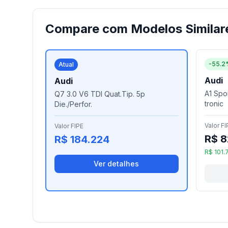
Compare com Modelos Similar
-55.2
Atual
Audi
Audi
A1 Spor
Q7 3.0 V6 TDI Quat.Tip. 5p
tronic
Die./Perfor.
Valor FI
Valor FIPE
R$ 8
R$ 184.224
R$ 101.
Ver detalhes