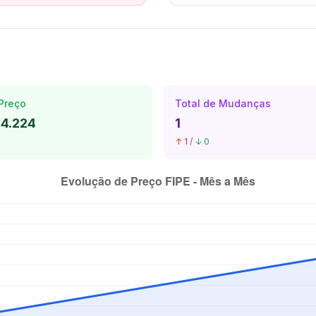
Preço
Total de Mudanças
84.224
1
↑ 1
/
↓ 0