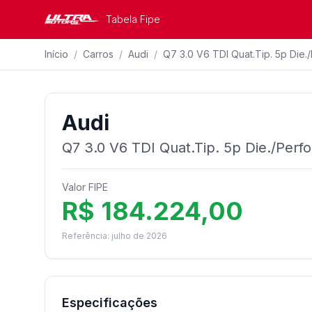
Tabela Fipe
Início
/
Carros
/
Audi
/
Q7 3.0 V6 TDI Quat.Tip. 5p Die./
Audi
Q7 3.0 V6 TDI Quat.Tip. 5p Die./Perfo
Valor FIPE
R$ 184.224,00
Referência: julho de 2026
Especificações