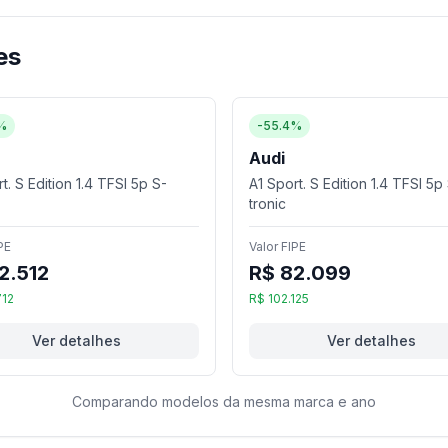
es
%
-55.4%
Audi
t. S Edition 1.4 TFSI 5p S-
A1 Sport. S Edition 1.4 TFSI 5p
tronic
PE
Valor FIPE
2.512
R$ 82.099
712
R$ 102.125
Ver detalhes
Ver detalhes
Comparando modelos da mesma marca e ano