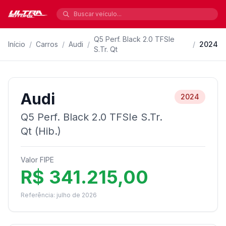
Q5 Perf. Black 2.0 TFSIe
Início
/
Carros
/
Audi
/
/
2024
S.Tr. Qt
Audi
2024
Q5 Perf. Black 2.0 TFSIe S.Tr.
Qt (Hib.)
Valor FIPE
R$ 341.215,00
Referência: julho de 2026