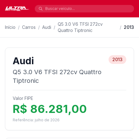
Q5 3.0 V6 TFSI 272cv
Início
/
Carros
/
Audi
/
/
2013
Quattro Tiptronic
Audi
2013
Q5 3.0 V6 TFSI 272cv Quattro
Tiptronic
Valor FIPE
R$ 86.281,00
Referência: julho de 2026