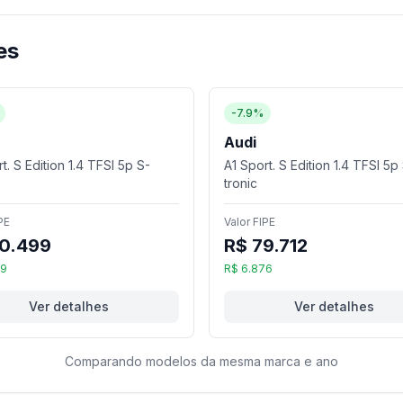
es
-7.9%
Audi
t. S Edition 1.4 TFSI 5p S-
A1 Sport. S Edition 1.4 TFSI 5p
tronic
PE
Valor FIPE
0.499
R$ 79.712
89
R$ 6.876
Ver detalhes
Ver detalhes
Comparando modelos da mesma marca e ano