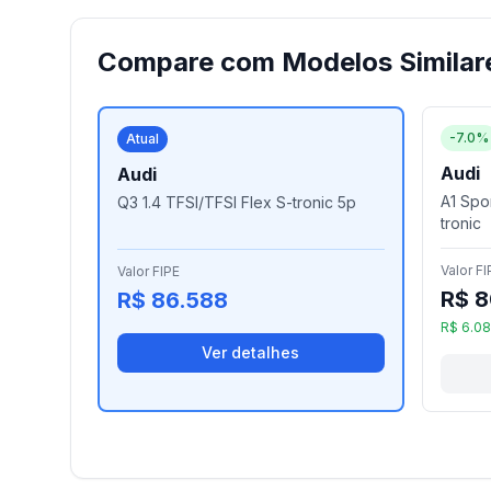
Compare com Modelos Similar
-7.0%
Atual
Audi
Audi
A1 Spor
Q3 1.4 TFSI/TFSI Flex S-tronic 5p
tronic
Valor FI
Valor FIPE
R$ 8
R$ 86.588
R$ 6.0
Ver detalhes