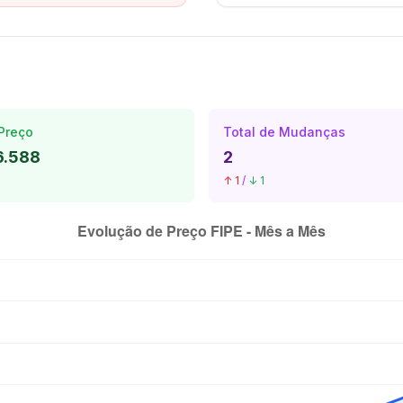
Preço
Total de Mudanças
6.588
2
↑ 1
/
↓ 1