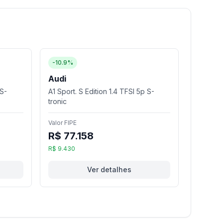
-10.9%
Audi
 S-
A1 Sport. S Edition 1.4 TFSI 5p S-
tronic
Valor FIPE
R$ 77.158
R$ 9.430
Ver detalhes