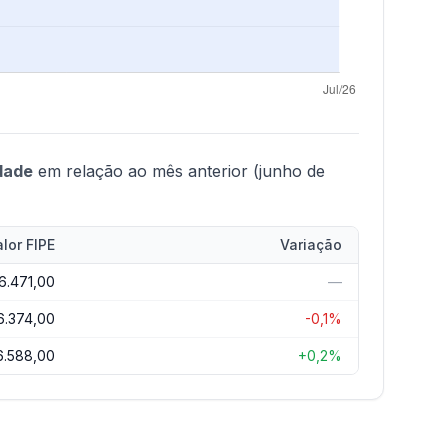
idade
em relação ao mês anterior (junho de
lor FIPE
Variação
6.471,00
—
6.374,00
-0,1%
6.588,00
+0,2%