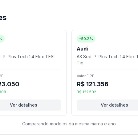
es
%
-50.2%
Audi
 P. Plus Tech 1.4 Flex TFSI
A3 Sed. P. Plus Tech 1.4 Flex 
Tip.
PE
Valor FIPE
23.050
R$ 121.356
808
R$ 122.502
Ver detalhes
Ver detalhes
Comparando modelos da mesma marca e ano