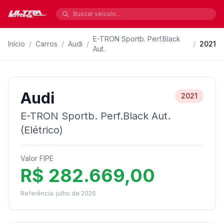
E-TRON Sportb. Perf.Black
Início
/
Carros
/
Audi
/
/
2021
Aut.
Audi
2021
E-TRON Sportb. Perf.Black Aut.
(Elétrico)
Valor FIPE
R$ 282.669,00
Referência: julho de 2026