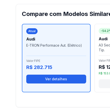
Compare com Modelos Similar
-54.2
Atual
Audi
Audi
A3 Sed.
E-TRON Performace Aut. (Elétrico)
Tip.
Valor FI
Valor FIPE
R$ 1
R$ 282.715
R$ 153.
Ver detalhes