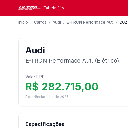
Tabela Fipe
Início
/
Carros
/
Audi
/
E-TRON Performace Aut.
/
202
Audi
E-TRON Performace Aut. (Elétrico)
Valor FIPE
R$ 282.715,00
Referência: julho de 2026
Especificações