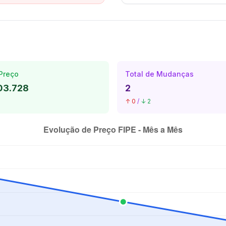
Preço
Total de Mudanças
03.728
2
↑ 0
/
↓ 2