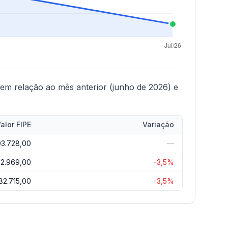
em relação ao mês anterior (junho de 2026) e
alor FIPE
Variação
03.728,00
—
92.969,00
-3,5%
82.715,00
-3,5%