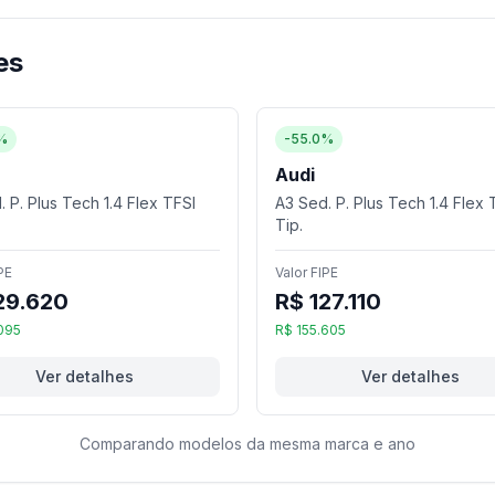
es
%
-55.0%
Audi
 P. Plus Tech 1.4 Flex TFSI
A3 Sed. P. Plus Tech 1.4 Flex 
Tip.
PE
Valor FIPE
29.620
R$ 127.110
095
R$ 155.605
Ver detalhes
Ver detalhes
Comparando modelos da mesma marca e ano