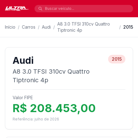
A8 3.0 TFSI 310cv Quattro
Início
/
Carros
/
Audi
/
/
2015
Tiptronic 4p
Audi
2015
A8 3.0 TFSI 310cv Quattro
Tiptronic 4p
Valor FIPE
R$ 208.453,00
Referência: julho de 2026