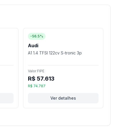
-56.5%
Audi
A1 1.4 TFSI 122cv S-tronic 3p
Valor FIPE
R$ 57.613
R$ 74.787
Ver detalhes