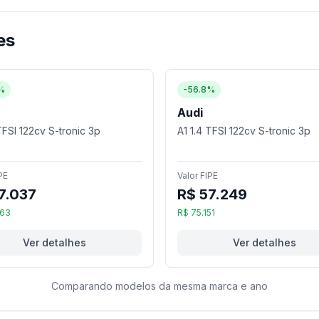
es
%
-56.8%
Audi
TFSI 122cv S-tronic 3p
A1 1.4 TFSI 122cv S-tronic 3p
PE
Valor FIPE
7.037
R$ 57.249
363
R$ 75.151
Ver detalhes
Ver detalhes
Comparando modelos da mesma marca e ano