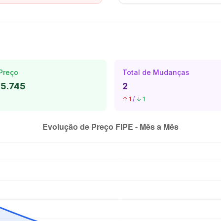
Preço
Total de Mudanças
35.745
2
↑ 1
/
↓ 1