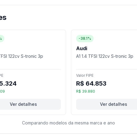
es
%
-38.1%
Audi
TFSI 122cv S-tronic 3p
A1 1.4 TFSI 122cv S-tronic 3p
PE
Valor FIPE
5.324
R$ 64.853
409
R$ 39.880
Ver detalhes
Ver detalhes
Comparando modelos da mesma marca e ano