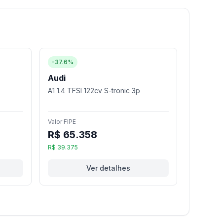
-37.6%
Audi
A1 1.4 TFSI 122cv S-tronic 3p
Valor FIPE
R$ 65.358
R$ 39.375
Ver detalhes