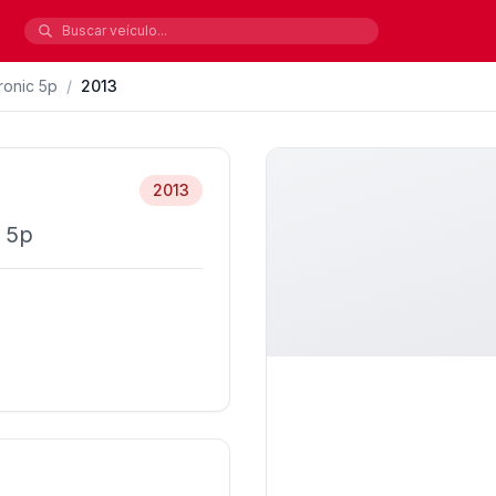
ronic 5p
/
2013
2013
c 5p