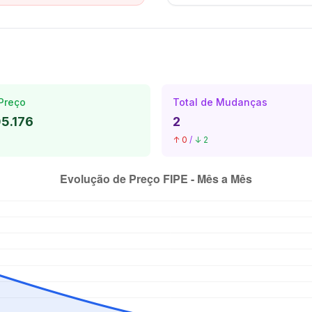
Preço
Total de Mudanças
5.176
2
↑ 0
/
↓ 2