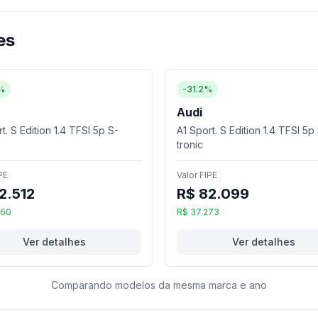
es
%
-31.2%
Audi
t. S Edition 1.4 TFSI 5p S-
A1 Sport. S Edition 1.4 TFSI 5p
tronic
PE
Valor FIPE
2.512
R$ 82.099
860
R$ 37.273
Ver detalhes
Ver detalhes
Comparando modelos da mesma marca e ano