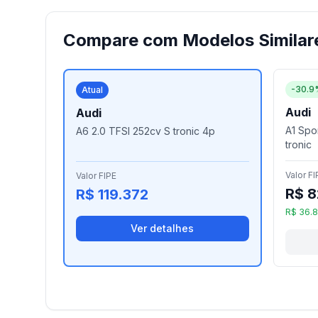
Compare com Modelos Similar
-30.9
Atual
Audi
Audi
A1 Spor
A6 2.0 TFSI 252cv S tronic 4p
tronic
Valor FI
Valor FIPE
R$ 8
R$ 119.372
R$ 36.
Ver detalhes