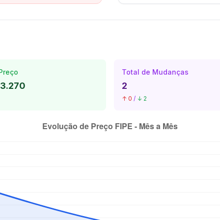
Preço
Total de Mudanças
23.270
2
↑ 0
/
↓ 2