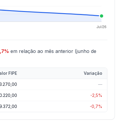
0,7%
em relação ao mês anterior (junho de
alor FIPE
Variação
3.270,00
—
0.220,00
-2,5%
19.372,00
-0,7%