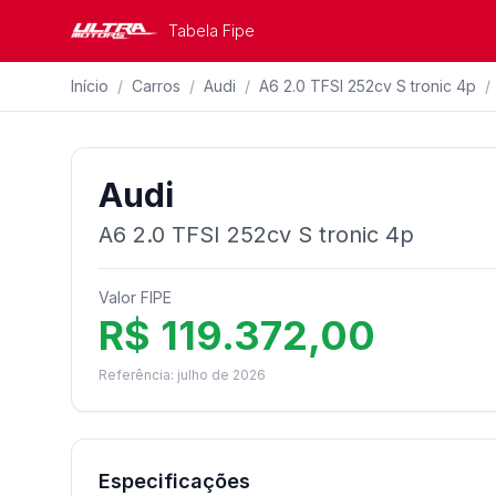
Tabela Fipe
Início
/
Carros
/
Audi
/
A6 2.0 TFSI 252cv S tronic 4p
/
Audi
A6 2.0 TFSI 252cv S tronic 4p
Valor FIPE
R$ 119.372,00
Referência: julho de 2026
Especificações