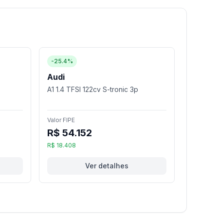
-25.4%
Audi
A1 1.4 TFSI 122cv S-tronic 3p
Valor FIPE
R$ 54.152
R$ 18.408
Ver detalhes