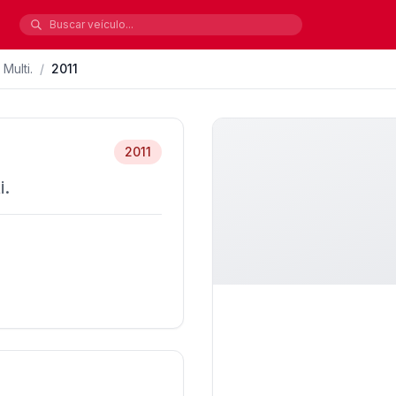
Multi.
/
2011
2011
i.