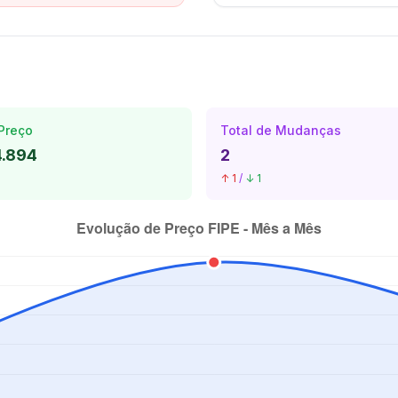
Preço
Total de Mudanças
4.894
2
↑ 1
/
↓ 1