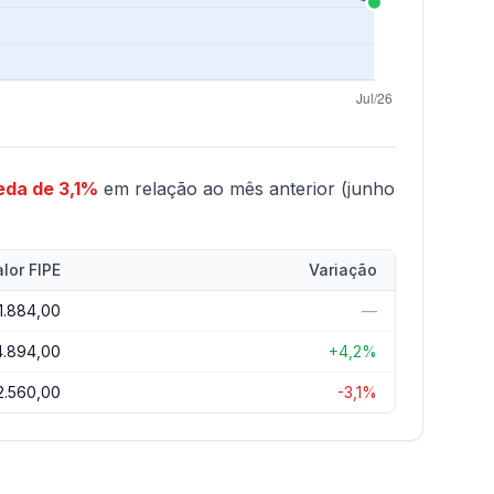
eda de 3,1%
em relação ao mês anterior (junho
lor FIPE
Variação
1.884,00
—
4.894,00
+4,2%
2.560,00
-3,1%