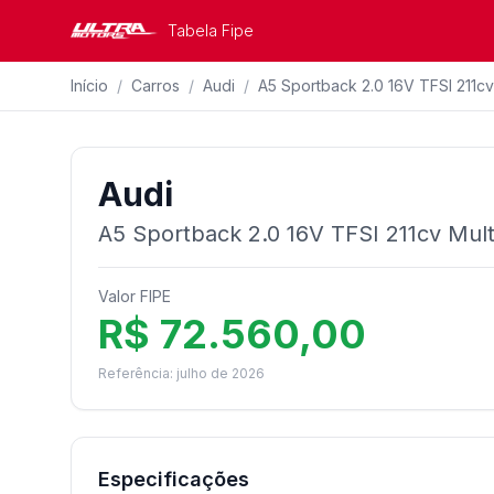
Tabela Fipe
Início
/
Carros
/
Audi
/
A5 Sportback 2.0 16V TFSI 211cv 
Audi
A5 Sportback 2.0 16V TFSI 211cv Mult
Valor FIPE
R$ 72.560,00
Referência: julho de 2026
Especificações