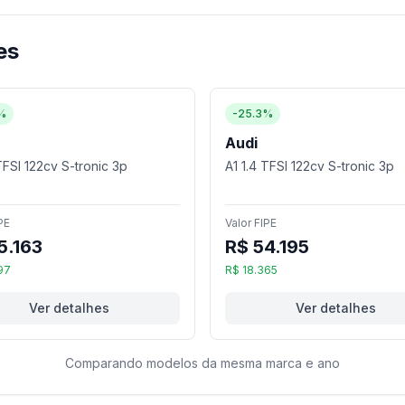
es
%
-25.3%
Audi
TFSI 122cv S-tronic 3p
A1 1.4 TFSI 122cv S-tronic 3p
PE
Valor FIPE
5.163
R$ 54.195
97
R$ 18.365
Ver detalhes
Ver detalhes
Comparando modelos da mesma marca e ano