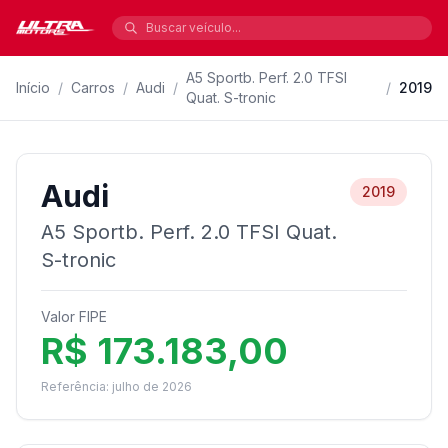
A5 Sportb. Perf. 2.0 TFSI
Início
/
Carros
/
Audi
/
/
2019
Quat. S-tronic
Audi
2019
A5 Sportb. Perf. 2.0 TFSI Quat.
S-tronic
Valor FIPE
R$ 173.183,00
Referência: julho de 2026