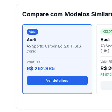
Compare com Modelos Similar
-22.0
Atual
Audi
Audi
A3 Sed.
A5 Sportb. Carbon Ed. 2.0 TFSI S-
(Hib.)
tronic
Valor FI
Valor FIPE
R$ 2
R$ 262.885
R$ 57.9
Ver detalhes