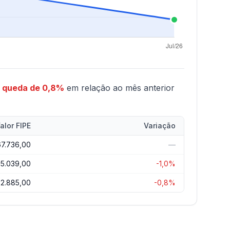
,
queda de 0,8%
em relação ao mês anterior
alor FIPE
Variação
67.736,00
—
5.039,00
-1,0%
2.885,00
-0,8%