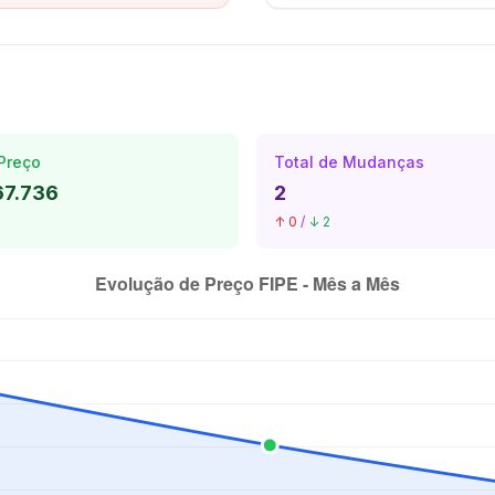
Preço
Total de Mudanças
67.736
2
↑ 0
/
↓ 2