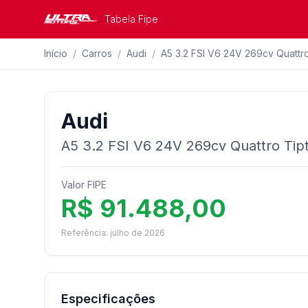
Tabela Fipe
Início
/
Carros
/
Audi
/
A5 3.2 FSI V6 24V 269cv Quattro
Audi
A5 3.2 FSI V6 24V 269cv Quattro Tipt
Valor FIPE
R$ 91.488,00
Referência: julho de 2026
Especificações