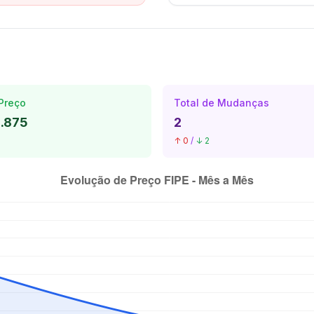
Preço
Total de Mudanças
1.875
2
↑ 0
/
↓ 2