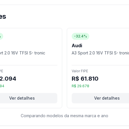
es
%
-32.4%
Audi
t 2.0 16V TFSI S- tronic
A3 Sport 2.0 16V TFSI S- troni
PE
Valor FIPE
2.094
R$ 61.810
394
R$ 29.678
Ver detalhes
Ver detalhes
Comparando modelos da mesma marca e ano