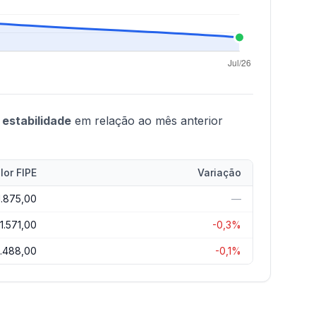
,
estabilidade
em relação ao mês anterior
lor FIPE
Variação
1.875,00
—
1.571,00
-0,3%
1.488,00
-0,1%