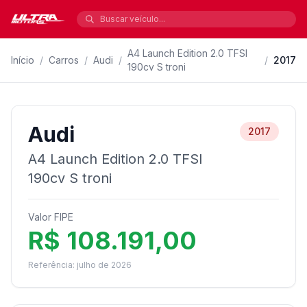
A4 Launch Edition 2.0 TFSI
Início
/
Carros
/
Audi
/
/
2017
190cv S troni
Audi
2017
A4 Launch Edition 2.0 TFSI
190cv S troni
Valor FIPE
R$ 108.191,00
Referência: julho de 2026