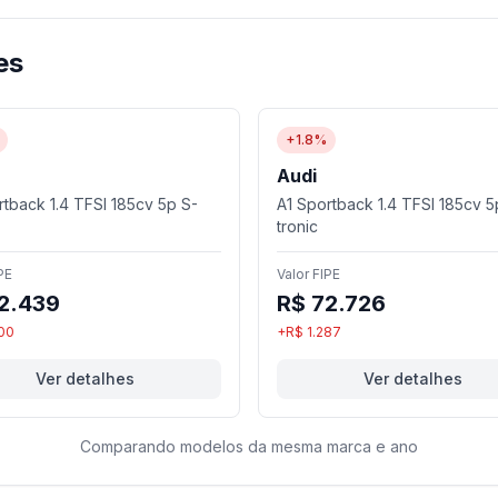
es
+1.8%
Audi
rtback 1.4 TFSI 185cv 5p S-
A1 Sportback 1.4 TFSI 185cv 5
tronic
PE
Valor FIPE
2.439
R$ 72.726
00
+R$ 1.287
Ver detalhes
Ver detalhes
Comparando modelos da mesma marca e ano