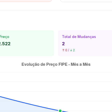
Preço
Total de Mudanças
2.522
2
↑ 0
/
↓ 2