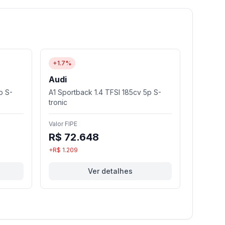
+1.7%
Audi
p S-
A1 Sportback 1.4 TFSI 185cv 5p S-
tronic
Valor FIPE
R$ 72.648
+R$ 1.209
Ver detalhes