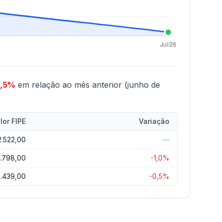
0,5%
em relação ao mês anterior (junho de
lor FIPE
Variação
2.522,00
—
1.798,00
-1,0%
1.439,00
-0,5%