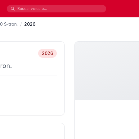
0 S-tron.
/
2026
2026
ron.