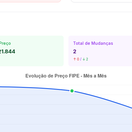
Preço
Total de Mudanças
21.844
2
↑ 0
/
↓ 2