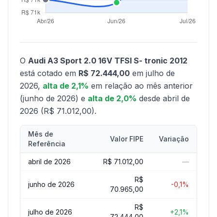
O
Audi A3 Sport 2.0 16V TFSI S- tronic 2012
está cotado em
R$ 72.444,00
em julho de
2026,
alta de 2,1%
em relação ao mês anterior
(junho de 2026) e
alta de 2,0%
desde abril de
2026 (R$ 71.012,00).
Mês de
Valor FIPE
Variação
Referência
abril de 2026
R$ 71.012,00
—
R$
junho de 2026
-0,1%
70.965,00
R$
julho de 2026
+2,1%
72.444,00