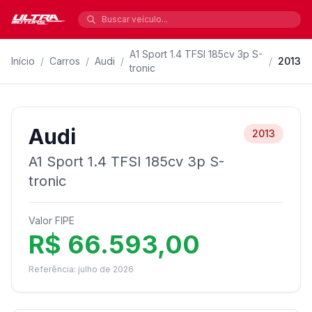
A1 Sport 1.4 TFSI 185cv 3p S-
Início
/
Carros
/
Audi
/
/
2013
tronic
Audi
2013
A1 Sport 1.4 TFSI 185cv 3p S-
tronic
Valor FIPE
R$ 66.593,00
Referência: julho de 2026